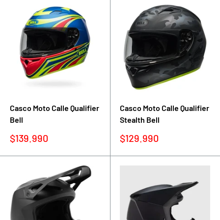
Casco Moto Calle Qualifier
Casco Moto Calle Qualifier
Bell
Stealth Bell
Precio
Precio
$139.990
$129.990
de
de
venta
venta