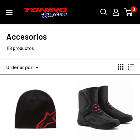
Ir
toninomotoschile
0
directamente
al
contenido
Accesorios
118 productos
Ordenar por