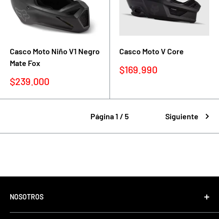
Casco Moto Niño V1 Negro
Casco Moto V Core
Mate Fox
Precio
$169.990
de
Precio
$239.000
venta
de
venta
Página 1 / 5
Siguiente
NOSOTROS
Tonino Motos, con más de 35 años de experiencia