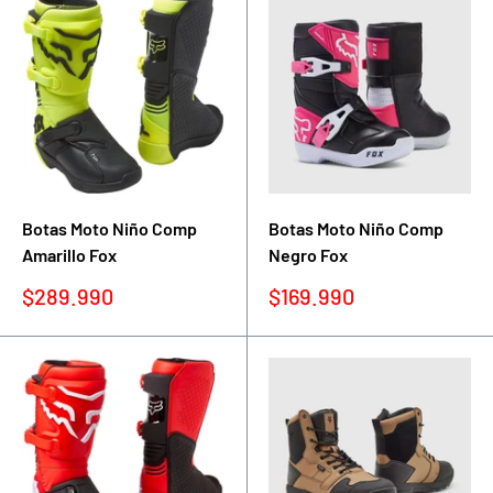
Botas Moto Niño Comp
Botas Moto Niño Comp
Amarillo Fox
Negro Fox
Precio
Precio
$289.990
$169.990
de
de
venta
venta