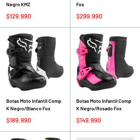
Negro KMZ
Fox
Precio
Precio
$129.990
$299.990
de
de
venta
venta
Botas Moto Infantil Comp
Botas Moto Infantil Comp
K Negro/Blanco Fox
K Negro/Rosado Fox
Precio
Precio
$189.990
$149.990
de
de
venta
venta