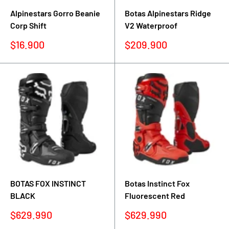
Alpinestars Gorro Beanie
Botas Alpinestars Ridge
Corp Shift
V2 Waterproof
Precio
Precio
$16.900
$209.900
de
de
venta
venta
BOTAS FOX INSTINCT
Botas Instinct Fox
BLACK
Fluorescent Red
Precio
Precio
$629.990
$629.990
de
de