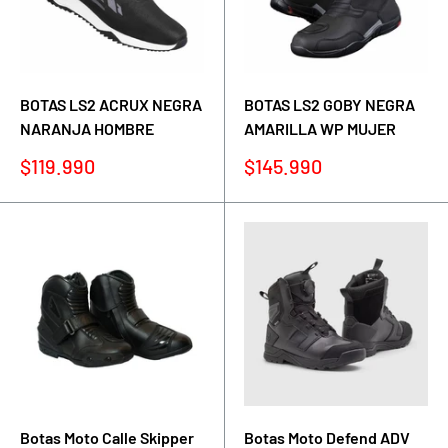
BOTAS LS2 ACRUX NEGRA
BOTAS LS2 GOBY NEGRA
NARANJA HOMBRE
AMARILLA WP MUJER
Precio
Precio
$119.990
$145.990
de
de
venta
venta
Botas Moto Calle Skipper
Botas Moto Defend ADV