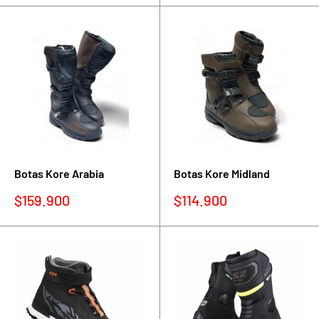
venta
venta
Botas Kore Arabia
Botas Kore Midland
Precio
Precio
$159.900
$114.900
de
de
venta
venta