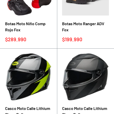
Botas Moto Niño Comp
Botas Moto Ranger ADV
Rojo Fox
Fox
Precio
Precio
$289.990
$199.990
de
de
venta
venta
Casco Moto Calle Lithium
Casco Moto Calle Lithium