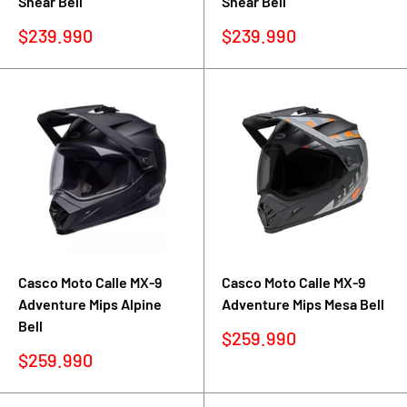
Shear Bell
Shear Bell
Precio
Precio
$239.990
$239.990
de
de
venta
venta
Casco Moto Calle MX-9
Casco Moto Calle MX-9
Adventure Mips Alpine
Adventure Mips Mesa Bell
Bell
Precio
$259.990
de
Precio
$259.990
venta
de
venta