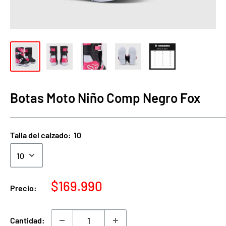
Botas Moto Niño Comp Negro Fox
Talla del calzado:
10
Precio
$169.990
Precio:
de
venta
Cantidad: