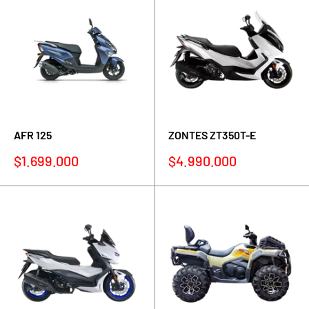
AFR 125
ZONTES ZT350T-E
Precio
Precio
$1.699.000
$4.990.000
de
de
venta
venta