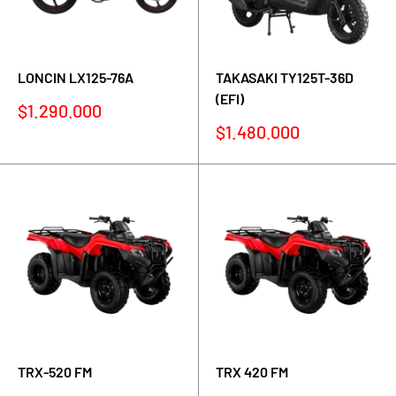
LONCIN LX125-76A
TAKASAKI TY125T-36D
(EFI)
Precio
$1.290.000
de
Precio
$1.480.000
venta
de
venta
TRX-520 FM
TRX 420 FM