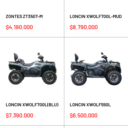
ZONTES ZT350T-M
LONCIN XWOLF700L-MUD
Precio
Precio
$4.190.000
$8.790.000
de
de
venta
venta
LONCIN XWOLF700L(BLU)
LONCIN XWOLF550L
Precio
Precio
$7.390.000
$6.500.000
de
de
venta
venta