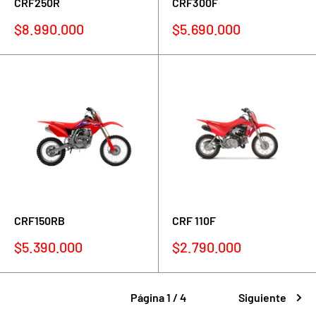
CRF250R
CRF300F
Precio
Precio
$8.990.000
$5.690.000
de
de
venta
venta
CRF150RB
CRF 110F
Precio
Precio
$5.390.000
$2.790.000
de
de
venta
venta
Página 1 / 4
Siguiente