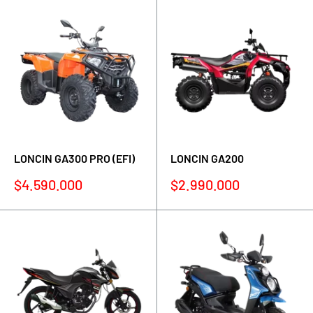
LONCIN GA300 PRO (EFI)
LONCIN GA200
Precio
Precio
$4.590.000
$2.990.000
de
de
venta
venta