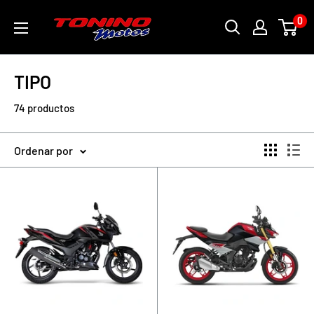
Ir
toninomotoschile
0
directamente
al
contenido
TIPO
74 productos
Ordenar por