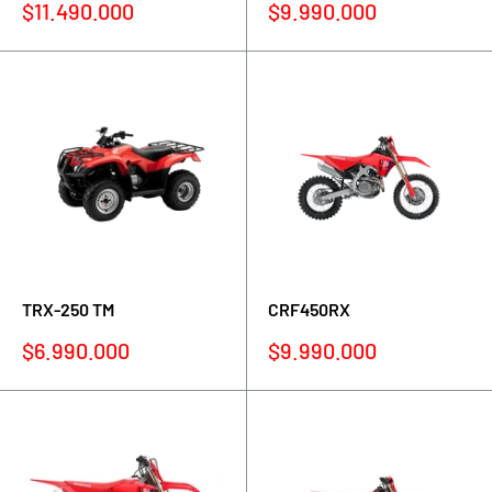
Precio
Precio
$11.490.000
$9.990.000
de
de
venta
venta
TRX-250 TM
CRF450RX
Precio
Precio
$6.990.000
$9.990.000
de
de
venta
venta