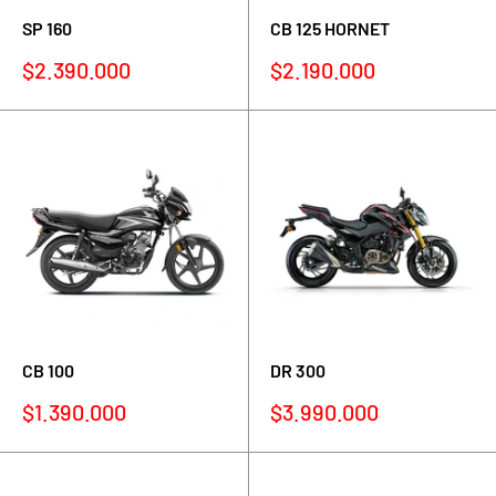
SP 160
CB 125 HORNET
Precio
Precio
$2.390.000
$2.190.000
de
de
venta
venta
CB 100
DR 300
Precio
Precio
$1.390.000
$3.990.000
de
de
venta
venta