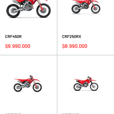
CRF450R
CRF250RX
Precio
Precio
$9.990.000
$8.990.000
de
de
venta
venta