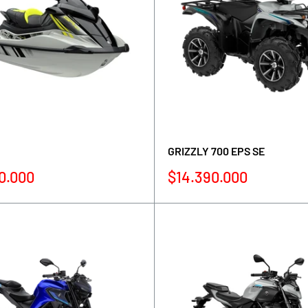
GRIZZLY 700 EPS SE
Precio
0.000
$14.390.000
de
venta