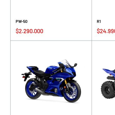
PW-50
R1
Precio
Precio
$2.290.000
$24.99
de
de
venta
venta