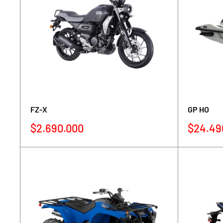
FZ-X
GP HO
Precio
Precio
$2.690.000
$24.49
de
de
venta
venta