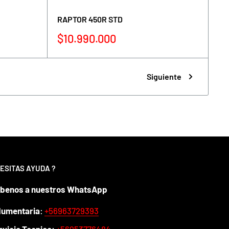
RAPTOR 450R STD
Precio
$10.990.000
de
venta
Siguiente
ESITAS AYUDA ?
íbenos a nuestros WhatsApp
dumentaria
:
+56963729393