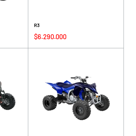
R3
Precio
$6.290.000
de
venta