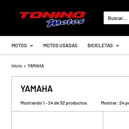
Ir
toninomotoschile
directamente
al
contenido
MOTOS
MOTOS USADAS
BICICLETAS
Inicio
YAMAHA
YAMAHA
Mostrando 1 - 24 de 52 productos
Mostrar: 24 p