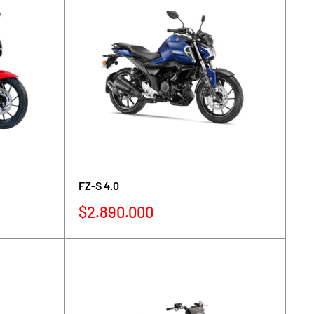
FZ-S 4.0
Precio
$2.890.000
de
venta