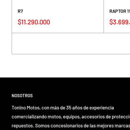
R7
RAPTOR 1
Precio
Precio
$11.290.000
$3.699
de
de
venta
venta
NOSOTROS
Tonino Motos, con más de 35 años de experiencia
comercializando motos, equipos, accesorios de protecci
repuestos. Somos concesionarios de las mejores marcas