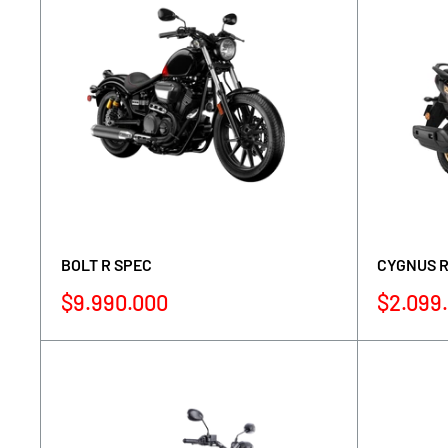
BOLT R SPEC
CYGNUS R
Precio
Precio
$9.990.000
$2.099
de
de
venta
venta