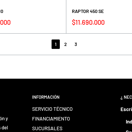
10
RAPTOR 450 SE
Precio
.000
$11.690.000
de
venta
1
2
3
INFORMACIÓN
¿ NEC
SERVICIO TÉCNICO
Escr
ón y
FINANCIAMIENTO
In
 del
SUCURSALES