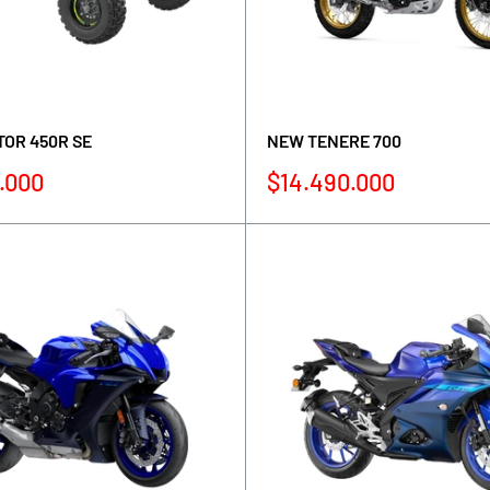
OR 450R SE
NEW TENERE 700
Precio
.000
$14.490.000
de
venta