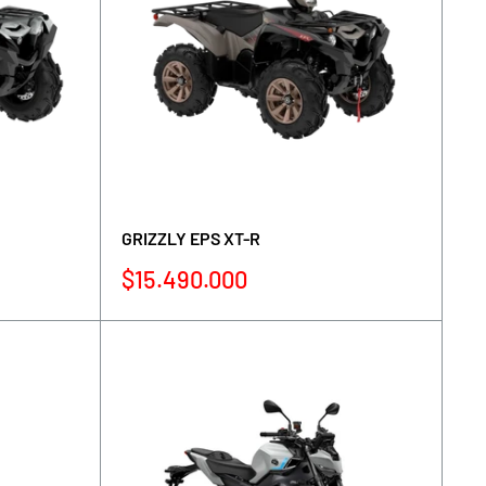
GRIZZLY EPS XT-R
Precio
$15.490.000
de
venta