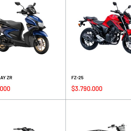
AY ZR
FZ-25
Precio
.000
$3.790.000
de
venta