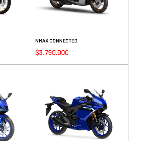
NMAX CONNECTED
Precio
$3.790.000
de
venta