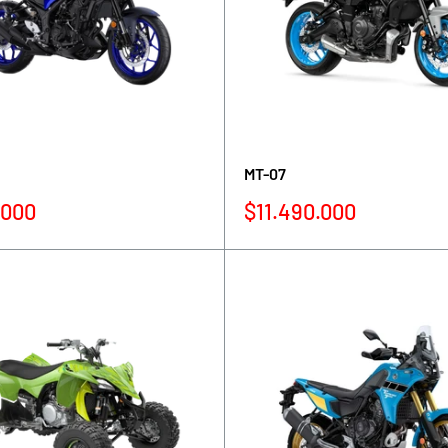
MT-07
Precio
.000
$11.490.000
de
venta