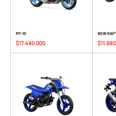
MT-10
NEW RAPT
Precio
Precio
$17.490.000
$11.990
de
de
venta
venta