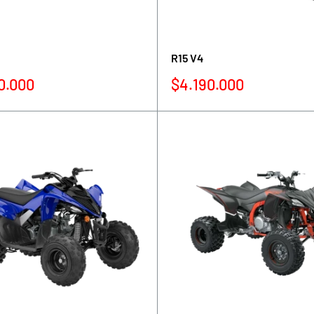
R15 V4
Precio
0.000
$4.190.000
de
venta