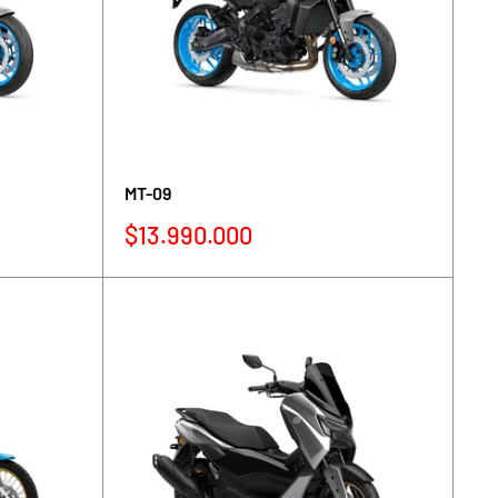
MT-09
Precio
$13.990.000
de
venta