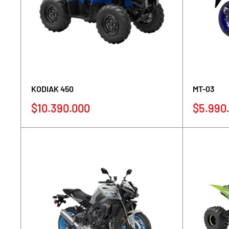
KODIAK 450
MT-03
Precio
Precio
$10.390.000
$5.990
de
de
venta
venta