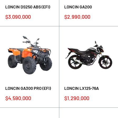
LONCIN DS250 ABS (EFI)
LONCIN GA200
Precio
Precio
$3.090.000
$2.990.000
de
de
venta
venta
LONCIN GA300 PRO (EFI)
LONCIN LX125-76A
Precio
Precio
$4.590.000
$1.290.000
de
de
venta
venta