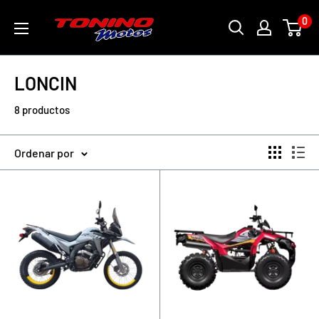
Ir
toninomotoschile
0
directamente
al
contenido
LONCIN
8 productos
Ordenar por