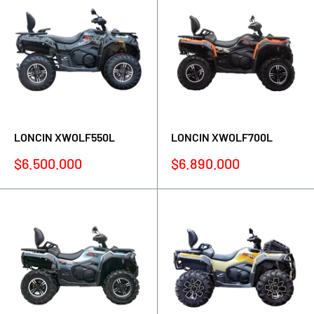
LONCIN XWOLF550L
LONCIN XWOLF700L
Precio
Precio
$6.500.000
$6.890.000
de
de
venta
venta