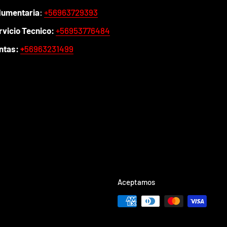
dumentaria
:
+56963729393
rvicio Tecnico:
+56953776484
ntas:
+
56963231499
Aceptamos