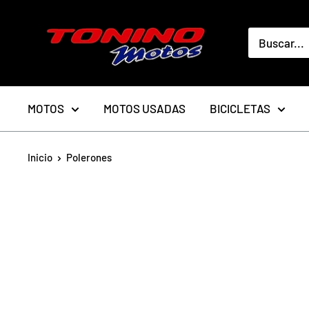
Ir
toninomotoschile
directamente
al
contenido
MOTOS
MOTOS USADAS
BICICLETAS
Inicio
Polerones