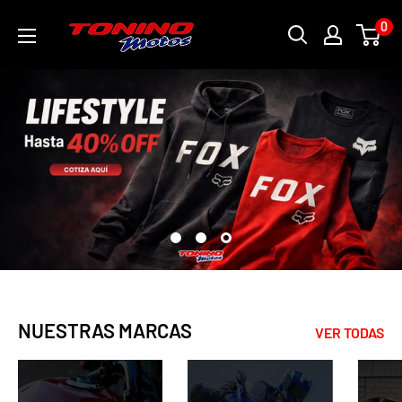
Ir
toninomotoschile
0
directamente
al
contenido
NUESTRAS MARCAS
VER TODAS