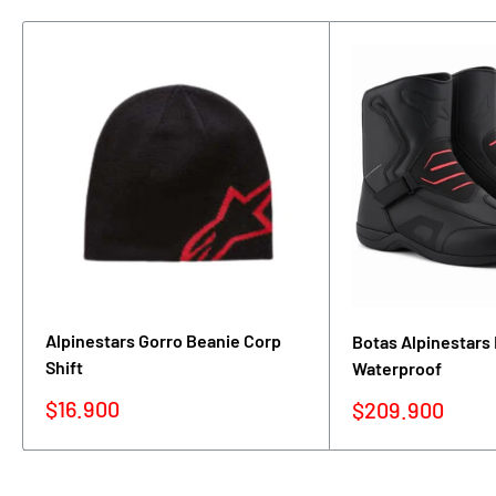
Alpinestars Gorro Beanie Corp
Botas Alpinestars
Shift
Waterproof
Precio
$16.900
Precio
$209.900
de
de
venta
venta