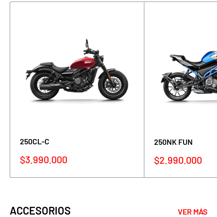
250CL-C
250NK FUN
Precio
$3.990.000
Precio
$2.990.000
de
de
venta
venta
ACCESORIOS
VER MÁS