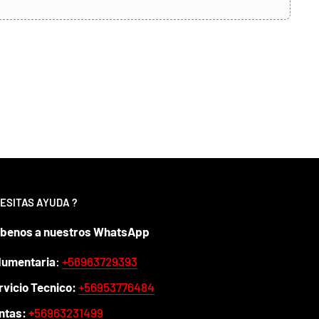
ESITAS AYUDA ?
íbenos a nuestros WhatsApp
dumentaria
:
+56963729393
rvicio Tecnico:
+56953776484
ntas:
+
56963231499