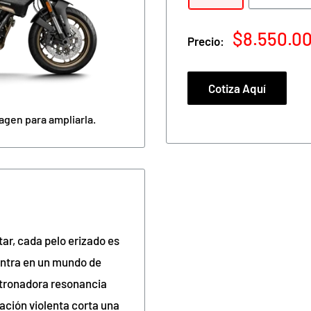
Precio
$8.550.0
Precio:
de
venta
Cotiza Aquí
agen para ampliarla.
ar, cada pelo erizado es
 entra en un mundo de
a atronadora resonancia
ación violenta corta una