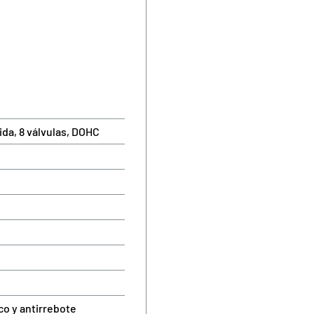
uida, 8 válvulas, DOHC
co y antirrebote