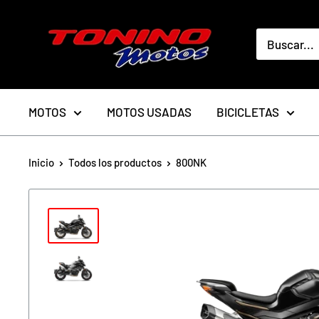
Ir
toninomotoschile
directamente
al
contenido
MOTOS
MOTOS USADAS
BICICLETAS
Inicio
Todos los productos
800NK