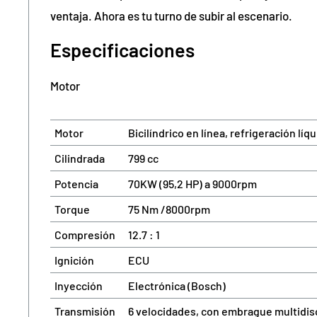
ventaja. Ahora es tu turno de subir al escenario.
Especificaciones
Motor
Motor
Bicilíndrico en línea, refrigeración líq
Cilindrada
799 cc
Potencia
70KW (95,2 HP) a 9000rpm
Torque
75 Nm /8000rpm
Compresión
12.7 : 1
Ignición
ECU
Inyección
Electrónica (Bosch)
Transmisión
6 velocidades, con embrague multidis