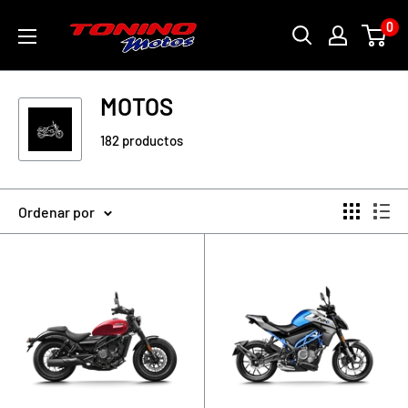
Ir
toninomotoschile
0
directamente
al
contenido
MOTOS
182 productos
Ordenar por