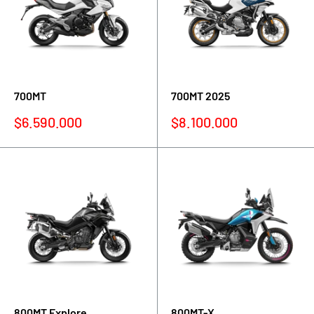
700MT
700MT 2025
Precio
Precio
$6.590.000
$8.100.000
de
de
venta
venta
800MT Explore
800MT-X