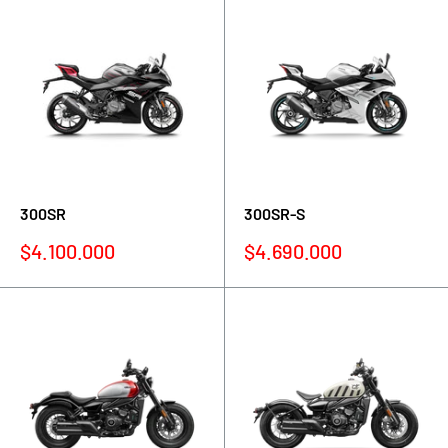
300SR
300SR-S
Precio
Precio
$4.100.000
$4.690.000
de
de
venta
venta