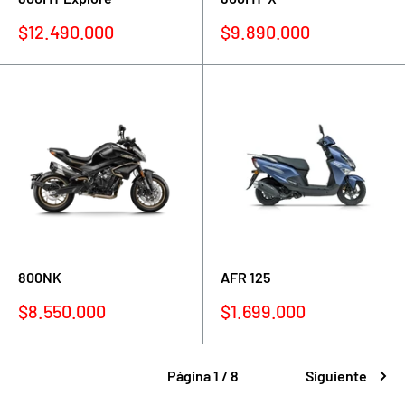
Precio
Precio
$12.490.000
$9.890.000
de
de
venta
venta
800NK
AFR 125
Precio
Precio
$8.550.000
$1.699.000
de
de
venta
venta
Página 1 / 8
Siguiente