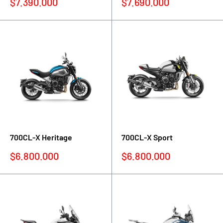
Precio
Precio
$7.390.000
$7.690.000
de
de
venta
venta
700CL-X Heritage
700CL-X Sport
Precio
Precio
$6.800.000
$6.800.000
de
de
venta
venta