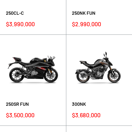
250CL-C
250NK FUN
Precio
Precio
$3.990.000
$2.990.000
de
de
venta
venta
250SR FUN
300NK
Precio
Precio
$3.500.000
$3.680.000
de
de
venta
venta