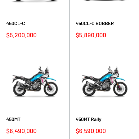
450CL-C
450CL-C BOBBER
Precio
Precio
$5.200.000
$5.890.000
de
de
venta
venta
450MT
450MT Rally
Precio
Precio
$6.490.000
$6.590.000
de
de