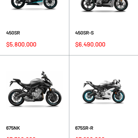
450SR
450SR-S
Precio
Precio
$5.800.000
$6.490.000
de
de
venta
venta
675NK
675SR-R