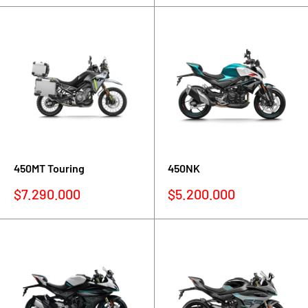
venta
venta
450MT Touring
450NK
Precio
Precio
$7.290.000
$5.200.000
de
de
venta
venta