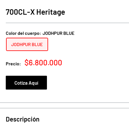
700CL-X Heritage
Color del cuerpo:
JODHPUR BLUE
JODHPUR BLUE
Precio
$6.800.000
Precio:
de
venta
Cotiza Aquí
Descripción