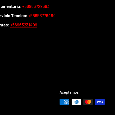
dumentaria
:
+56963729393
rvicio Tecnico:
+56953776484
ntas:
+
56963231499
Aceptamos