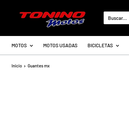
Ir
toninomotoschile
directamente
al
contenido
MOTOS
MOTOS USADAS
BICICLETAS
Inicio
Guantes mx