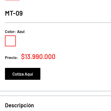
MT-09
Color:
Azul
Azul
Gris
Negro
Precio
$13.990.000
Precio:
de
venta
Cotiza Aquí
Descripción