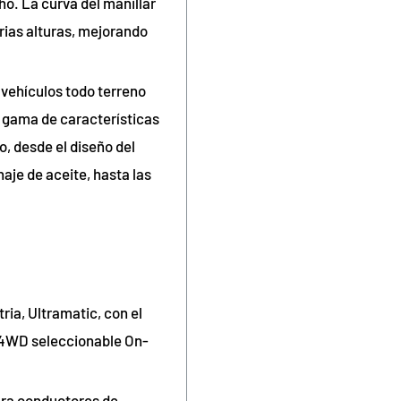
o. La curva del manillar
rias alturas, mejorando
s vehículos todo terreno
a gama de características
io, desde el diseño del
naje de aceite, hasta las
ia, Ultramatic, con el
l 4WD seleccionable On-
ara conductores de