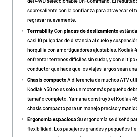
del 4WD seleccionable On-Command. El resultad
sobresaliente con la confianza para atravesar el 
regresar nuevamente.
Terrrability
Con
placas de deslizamiento
estándar
casi 10 pulgadas de distancia al suelo y suspensi
horquilla con amortiguadores ajustables, Kodiak 4
enfrentar terrenos difíciles sin sudar, y con el tip
conductor que hace que los viajes largos sean una
Chasis compacto
A diferencia de muchos ATV util
Kodiak 450 no es solo un motor más pequeño deba
tamaño completo. Yamaha construyó el Kodiak 45
chasis compacto para un manejo preciso y maniob
Ergonomía espaciosa
Su ergonomía se diseñó pa
flexibilidad. Los pasajeros grandes y pequeños ti