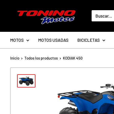
Ir
toninomotoschile
directamente
al
contenido
MOTOS
MOTOS USADAS
BICICLETAS
Inicio
Todos los productos
KODIAK 450