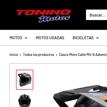
Ir
toninomotoschile
directamente
al
contenido
MOTOS
MOTOS USADAS
BICICLETAS
Inicio
Todos los productos
Casco Moto Calle MX-9 Adventur