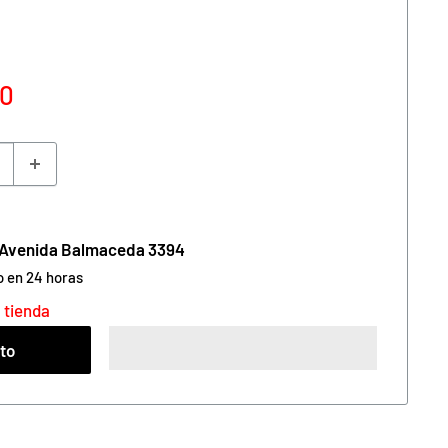
90
n Avenida Balmaceda 3394
o en 24 horas
 tienda
ito