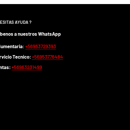
ESITAS AYUDA ?
íbenos a nuestros WhatsApp
dumentaria
:
+56963729393
rvicio Tecnico:
+56953776484
ntas:
+
56963231499