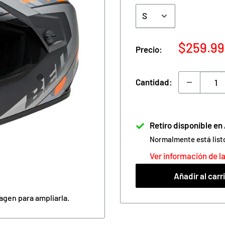
Precio
$259.9
Precio:
de
venta
Cantidad:
Retiro disponible e
Normalmente está list
Ver información de la
Añadir al carr
agen para ampliarla.