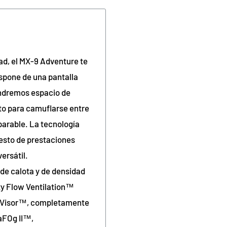
ad, el MX-9 Adventure te
ispone de una pantalla
tendremos espacio de
to para camuflarse entre
eparable. La tecnología
resto de prestaciones
ersátil.
de calota y de densidad
ty Flow Ventilation™
ge Visor™, completamente
raFOg II™,