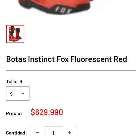
Botas Instinct Fox Fluorescent Red
Talla:
9
Precio
$629.990
Precio:
de
venta
Cantidad: