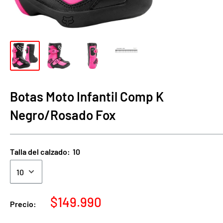
Botas Moto Infantil Comp K
Negro/Rosado Fox
Talla del calzado:
10
Precio
$149.990
Precio:
de