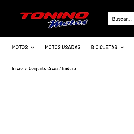
Ir
toninomotoschile
directamente
al
contenido
MOTOS
MOTOS USADAS
BICICLETAS
Inicio
Conjunto Cross / Enduro