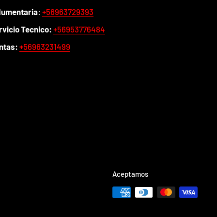
dumentaria
:
+56963729393
rvicio Tecnico:
+56953776484
ntas:
+
56963231499
Aceptamos