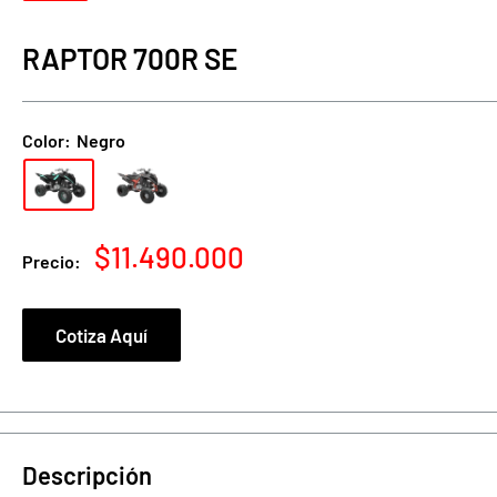
RAPTOR 700R SE
Color:
Negro
Precio
$11.490.000
Precio:
de
venta
Cotiza Aquí
Descripción