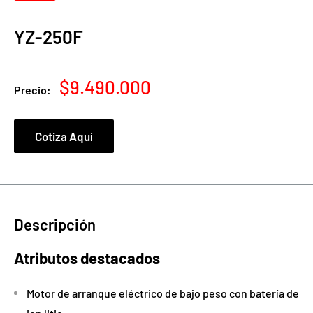
YZ-250F
Precio
$9.490.000
Precio:
de
venta
Cotiza Aquí
Descripción
Atributos destacados
Motor de arranque eléctrico de bajo peso con batería de