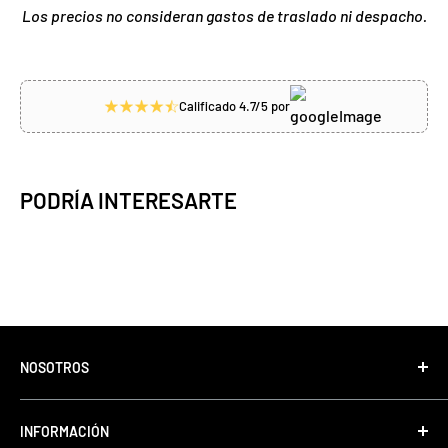
Los precios no consideran gastos de traslado ni despacho.
Calificado 4.7/5 por
PODRÍA INTERESARTE
NOSOTROS
Tonino Motos, con más de 35 años de experiencia
INFORMACIÓN
comercializando motos, equipos, accesorios de