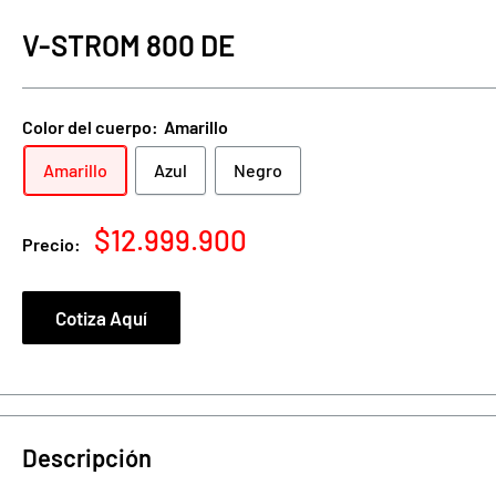
V-STROM 800 DE
Color del cuerpo:
Amarillo
Amarillo
Azul
Negro
Precio
$12.999.900
Precio:
de
venta
Cotiza Aquí
Descripción