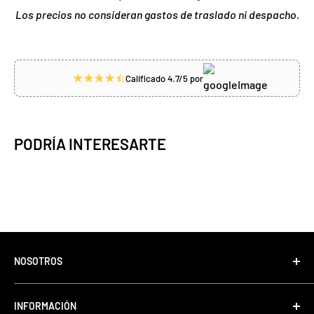
Los precios no consideran gastos de traslado ni despacho.
Calificado 4.7/5 por
PODRÍA INTERESARTE
NOSOTROS
Tonino Motos, con más de 35 años de experiencia
INFORMACIÓN
comercializando motos, equipos, accesorios de