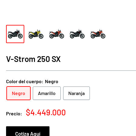
V-Strom 250 SX
Color del cuerpo:
Negro
Negro
Amarillo
Naranja
Precio
$4.449.000
Precio:
de
venta
Cotiza Aquí