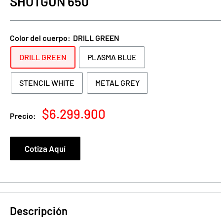
SHOTGUN 650
Color del cuerpo:
DRILL GREEN
DRILL GREEN
PLASMA BLUE
STENCIL WHITE
METAL GREY
Precio
$6.299.900
Precio:
de
venta
Cotiza Aquí
Descripción