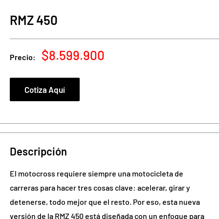
RMZ 450
Precio
$8.599.900
Precio:
de
venta
Cotiza Aquí
Descripción
El motocross requiere siempre una motocicleta de
carreras para hacer tres cosas clave: acelerar,
girar y
detenerse, todo mejor que el resto. Por eso, esta nueva
versión de la RMZ 450 está
diseñada con un enfoque para