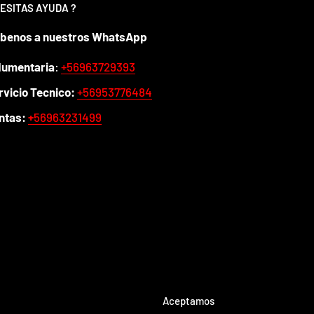
ESITAS AYUDA ?
íbenos a nuestros WhatsApp
dumentaria
:
+56963729393
rvicio Tecnico:
+56953776484
ntas:
+
56963231499
Aceptamos