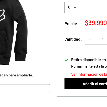
Precio
$39.990
Precio:
de
venta
Cantidad:
Retiro disponible e
Normalmente está list
Ver información de la
agen para ampliarla.
Añadir al carr