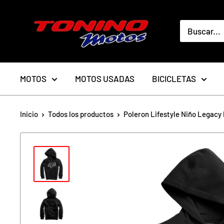
Ir
toninomotoschile
directamente
al
contenido
MOTOS
MOTOS USADAS
BICICLETAS
Inicio
Todos los productos
Poleron Lifestyle Niño Legacy P