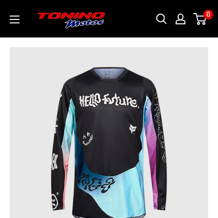
Ir
toninomotoschile
0
directamente
al
contenido