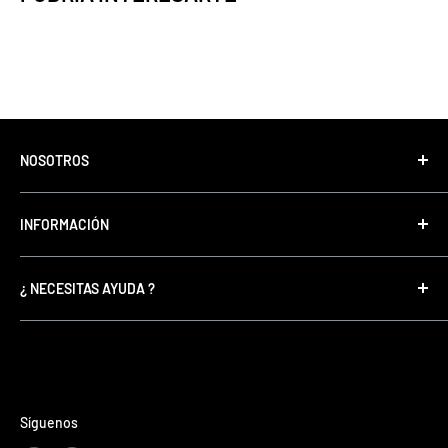
NOSOTROS
Tonino Motos, con más de 35 años de experiencia
INFORMACIÓN
comercializando motos, equipos, accesorios de
protección y repuestos. Somos concesionarios de las
SERVICIO TÉCNICO
mejores marcas del mercado.
¿ NECESITAS AYUDA ?
FINANCIAMIENTO
SUCURSALES
Escríbenos a nuestros WhatsApp
TÉRMINOS Y CONDICIONES
Indumentaria
:
+56963729393
POLÍTICA DE PRIVACIDAD
Servicio Tecnico:
+56953776484
POLÍTICA DE DEVOLUCIÓN Y REEMBOLSOS
Síguenos
Ventas:
+
56963231499