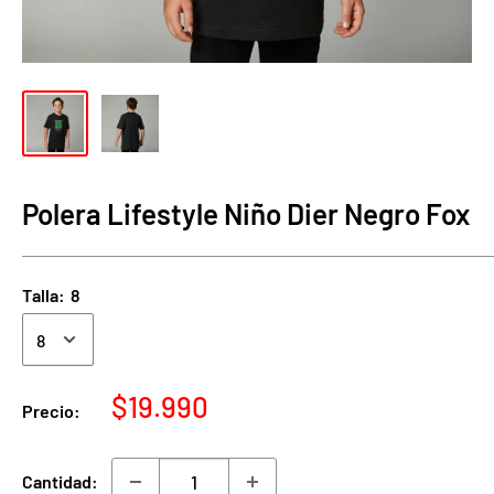
Polera Lifestyle Niño Dier Negro Fox
Talla:
8
Precio
$19.990
Precio:
de
venta
Cantidad: