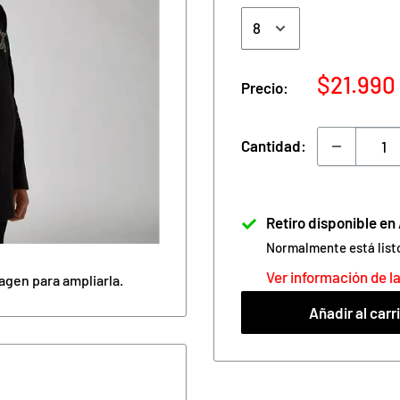
Precio
$21.990
Precio:
de
venta
Cantidad:
Retiro disponible e
Normalmente está list
Ver información de la
agen para ampliarla.
Añadir al carr