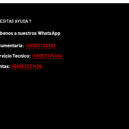
ESITAS AYUDA ?
íbenos a nuestros WhatsApp
dumentaria
:
+56963729393
rvicio Tecnico:
+56953776484
ntas:
+
56963231499