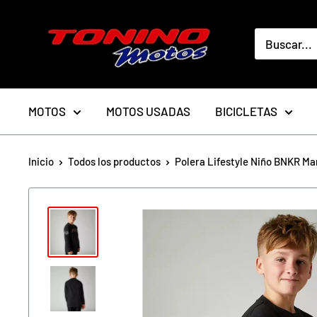
Ir
toninomotoschile
directamente
al
contenido
MOTOS
MOTOS USADAS
BICICLETAS
Inicio
Todos los productos
Polera Lifestyle Niño BNKR Ma