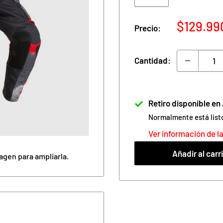
Precio
$129.99
Precio:
de
venta
Cantidad:
Retiro disponible e
Normalmente está list
Ver información de la
Añadir al carr
agen para ampliarla.