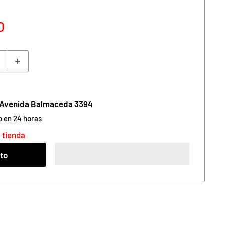
0
n Avenida Balmaceda 3394
o en 24 horas
 tienda
ito