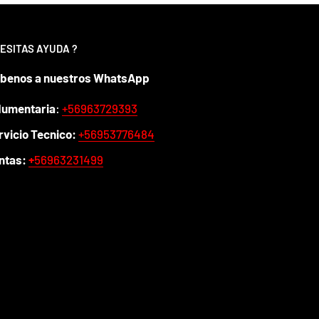
ESITAS AYUDA ?
íbenos a nuestros WhatsApp
dumentaria
:
+56963729393
rvicio Tecnico:
+56953776484
ntas:
+
56963231499