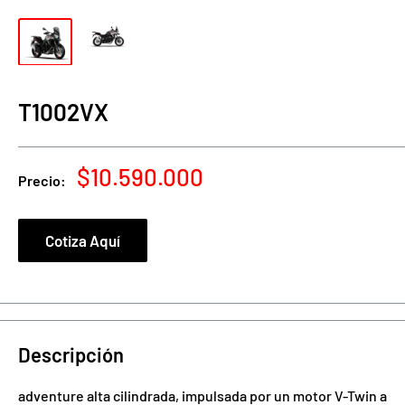
T1002VX
Precio
$10.590.000
Precio:
de
venta
Cotiza Aquí
Descripción
adventure alta cilindrada, impulsada por un motor V-Twin a