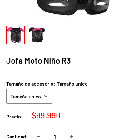
Jofa Moto Niño R3
Tamaño de accesorio:
Tamaño unico
Precio
$99.990
Precio:
de
venta
Cantidad: