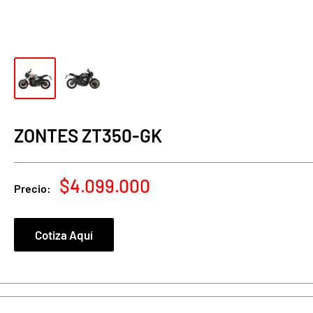
ZONTES ZT350-GK
Precio
$4.099.000
Precio:
de
venta
Cotiza Aquí