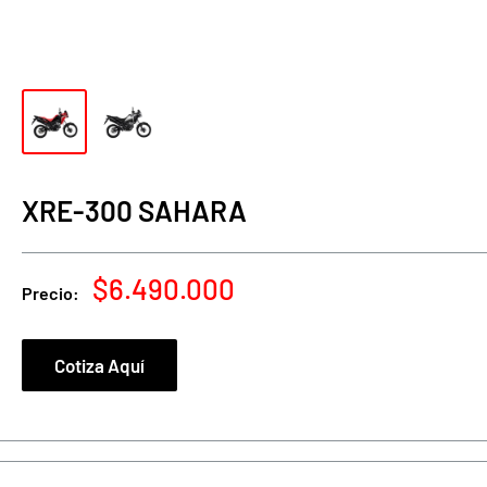
XRE-300 SAHARA
Precio
$6.490.000
Precio:
de
venta
Cotiza Aquí