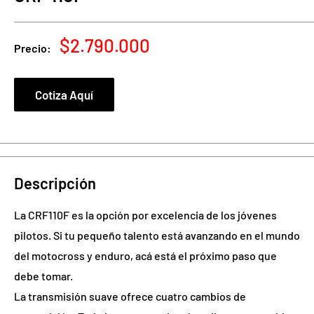
Precio
$2.790.000
Precio:
de
venta
Cotiza Aquí
Descripción
La CRF110F es la opción por excelencia de los jóvenes
pilotos. Si tu pequeño talento está avanzando en el mundo
del motocross y enduro, acá está el próximo paso que
debe tomar.
La transmisión suave ofrece cuatro cambios de