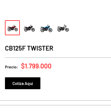
CB125F TWISTER
Precio
$1.799.000
Precio:
de
venta
Cotiza Aquí