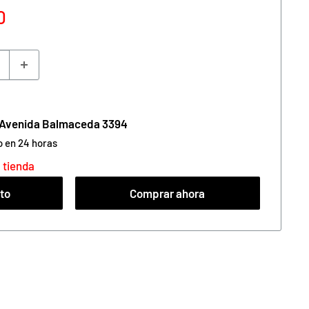
0
n Avenida Balmaceda 3394
o en 24 horas
 tienda
ito
Comprar ahora