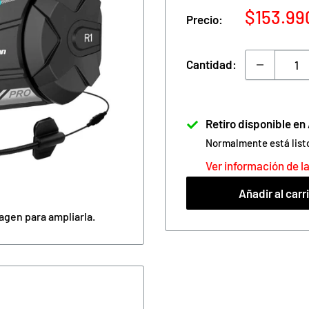
Precio
$153.99
Precio:
de
venta
Cantidad:
Retiro disponible e
Normalmente está list
Ver información de la
Añadir al carr
agen para ampliarla.