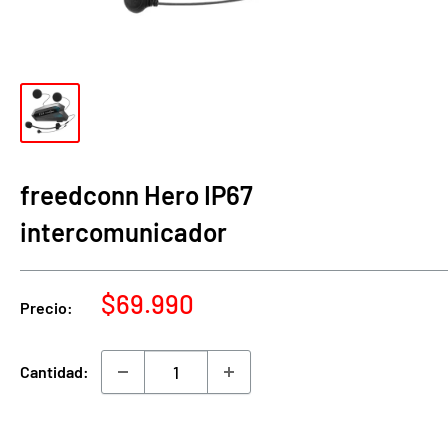
freedconn Hero IP67
intercomunicador
Precio
$69.990
Precio:
de
venta
Cantidad: