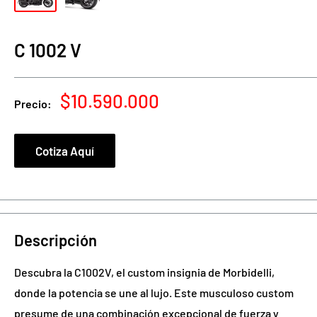
C 1002 V
Precio
$10.590.000
Precio:
de
venta
Cotiza Aquí
Descripción
Descubra la C1002V, el custom insignia de Morbidelli,
donde la potencia se une al lujo. Este musculoso custom
presume de una combinación excepcional de fuerza y